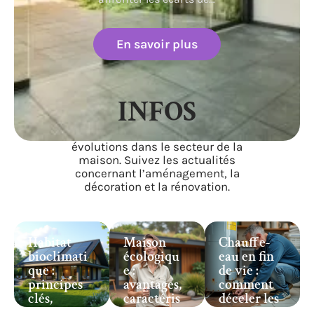
En savoir plus
INFOS
Restez informé sur les tendances et
évolutions dans le secteur de la
maison. Suivez les actualités
concernant l’aménagement, la
décoration et la rénovation.
Habitat
Maison
Chauffe-
bioclimati
écologiqu
eau en fin
que :
e :
de vie :
principes
avantages,
comment
clés,
caractéris
déceler les
atouts et
tiques et
signes ?