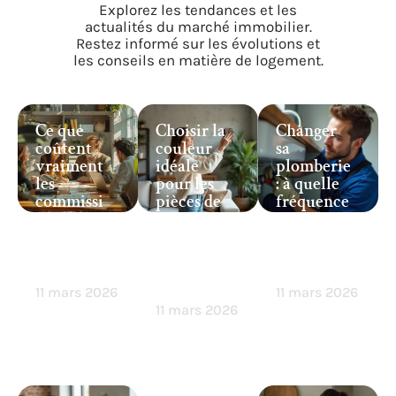
Explorez les tendances et les
actualités du marché immobilier.
Restez informé sur les évolutions et
les conseils en matière de logement.
Ce que
Choisir la
Changer
coûtent
couleur
sa
vraiment
idéale
plomberie
les
pour les
: à quelle
commissi
pièces de
fréquence
ons des
votre
faut-il
courtiers
maison :
vraiment
immobilie
conseils et
intervenir
rs
astuces
?
faciles
11 mars 2026
11 mars 2026
11 mars 2026