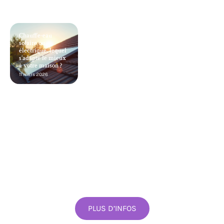
Chauffe-eau
solaire ou
électrique, lequel
s’adapte le mieux
à votre maison ?
11 mars 2026
PLUS D’INFOS