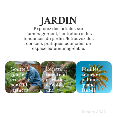
JARDIN
Explorez des articles sur
l’aménagement, l’entretien et les
tendances du jardin. Retrouvez des
conseils pratiques pour créer un
espace extérieur agréable.
Goutte à
Recette
Feuilles
goutte
insecticid
jaunes et
avec
e : Huile
palmiers :
bouteilles
de colza,
quand
: astuces
une
faut-il
pratiques
alternativ
vraiment
et
e
s’inquiéte
efficaces
naturelle
r ?
pour
pour
11 mars 2026
réussir
lutter