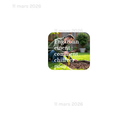
contre les
11 mars 2026
insectes
indésirabl
es !
11 mars 2026
Engazonn
ement :
comment
chiffrer
pour
réussir
l’aménage
ment de
votre
jardin ?
11 mars 2026