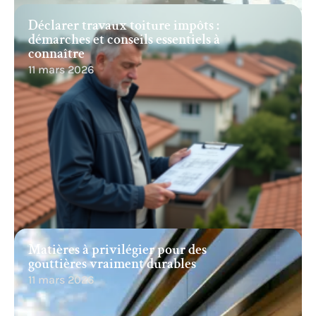
Déclarer travaux toiture impôts :
démarches et conseils essentiels à
connaître
11 mars 2026
Matières à privilégier pour des
gouttières vraiment durables
11 mars 2026