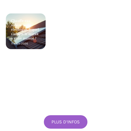
Chauffe-eau
solaire ou
électrique, lequel
s’adapte le mieux
à votre maison ?
11 mars 2026
PLUS D’INFOS