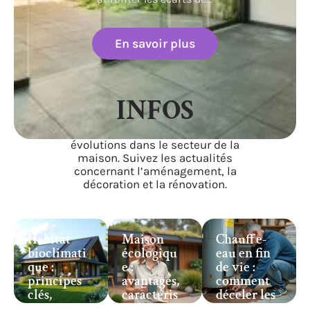
En savoir plus
INFOS
Restez informé sur les tendances et
évolutions dans le secteur de la
maison. Suivez les actualités
concernant l’aménagement, la
décoration et la rénovation.
Habitat
Maison
Chauffe-
bioclimati
écologiqu
eau en fin
que :
e :
de vie :
principes
avantages,
comment
clés,
caractéris
déceler les
atouts et
tiques et
signes ?