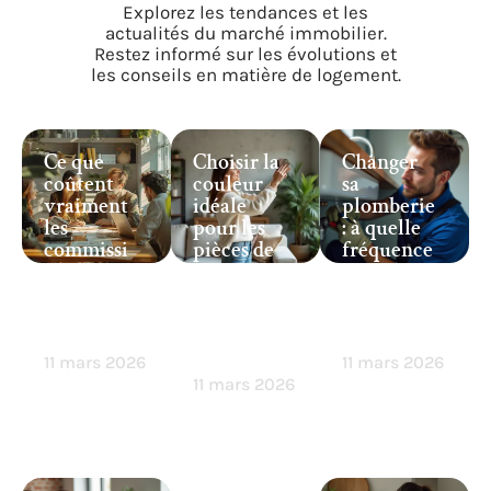
Explorez les tendances et les
actualités du marché immobilier.
Restez informé sur les évolutions et
les conseils en matière de logement.
Ce que
Choisir la
Changer
coûtent
couleur
sa
vraiment
idéale
plomberie
les
pour les
: à quelle
commissi
pièces de
fréquence
ons des
votre
faut-il
courtiers
maison :
vraiment
immobilie
conseils et
intervenir
rs
astuces
?
faciles
11 mars 2026
11 mars 2026
11 mars 2026