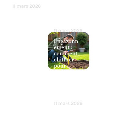
contre les
11 mars 2026
insectes
indésirabl
es !
11 mars 2026
Engazonn
ement :
comment
chiffrer
pour
réussir
l’aménage
ment de
votre
jardin ?
11 mars 2026