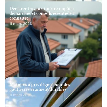
Déclarer travaux toiture impôts :
démarches et conseils essentiels à
connaître
11 mars 2026
Matières à privilégier pour des
gouttières vraiment durables
11 mars 2026