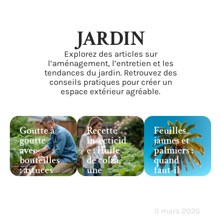
JARDIN
Explorez des articles sur
l’aménagement, l’entretien et les
tendances du jardin. Retrouvez des
conseils pratiques pour créer un
espace extérieur agréable.
Goutte à
Recette
Feuilles
goutte
insecticid
jaunes et
avec
e : Huile
palmiers :
bouteilles
de colza,
quand
: astuces
une
faut-il
pratiques
alternativ
vraiment
et
e
s’inquiéte
efficaces
naturelle
r ?
pour
pour
11 mars 2026
réussir
lutter