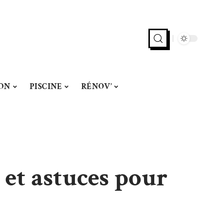
ON
PISCINE
RÉNOV’
s et astuces pour