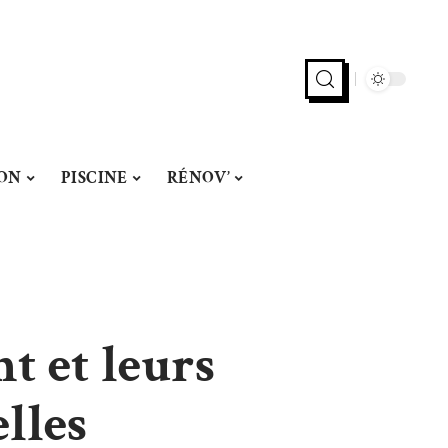
ON
PISCINE
RÉNOV’
t et leurs
elles