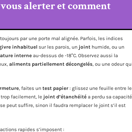
 vous alerter et comment
toujours par une porte mal alignée. Parfois, les indices
givre inhabituel
sur les parois, un
joint
humide, ou un
ature interne
au-dessus de -18°C. Observez aussi la
eux,
aliments partiellement décongelés
, ou une odeur qu
ermeture
, faites un
test papier
: glissez une feuille entre le
e trop facilement, le
joint d’étanchéité
a perdu sa capacité
e peut suffire, sinon il faudra remplacer le joint s’il est
 actions rapides s’imposent :