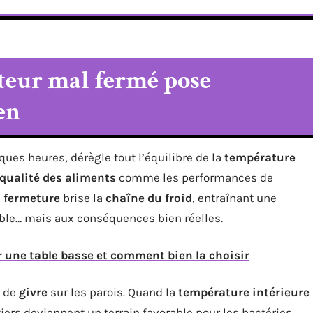
teur mal fermé pose
en
ues heures, dérègle tout l’équilibre de la
température
qualité des aliments
comme les performances de
e
fermeture
brise la
chaîne du froid
, entraînant une
le… mais aux conséquences bien réelles.
r une table basse et comment bien la choisir
n de
givre
sur les parois. Quand la
température intérieure
ers deviennent un terrain favorable pour les bactéries.